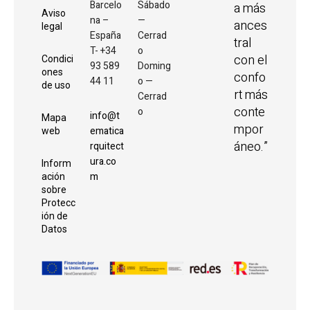
Barcelo
Sábado
a más
Aviso
na –
—
ances
legal
España
Cerrad
tral
T- +34
o
con el
Condici
93 589
Doming
ones
confo
44 11
o —
de uso
rt más
Cerrad
conte
o
info@t
Mapa
mpor
ematica
web
áneo.”
rquitect
ura.co
Inform
m
ación
sobre
Protecc
ión de
Datos