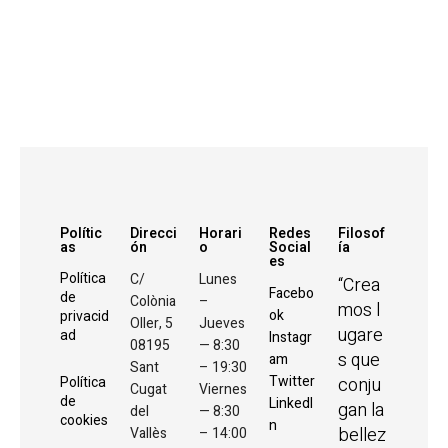
Polític
Direcci
Horari
Redes
Filosof
as
ón
o
Social
ía
es
C/
Lunes
Política
“Crea
Facebo
de
Colònia
–
mos l
ok
privacid
Oller, 5
Jueves
ugare
ad
Instagr
08195
— 8:30
s que
am
Sant
– 19:30
Twitter
conju
Política
Cugat
Viernes
de
LinkedI
gan la
del
— 8:30
cookies
n
bellez
Vallès
– 14:00