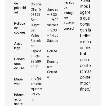
“Crea
Facebo
de
Colònia
–
mos l
ok
privacid
Oller, 5
Jueves
ugare
ad
Instagr
08195
— 8:30
s que
am
Sant
– 19:30
Twitter
conju
Política
Cugat
Viernes
de
LinkedI
gan la
del
— 8:30
cookies
n
bellez
Vallès
– 14:00
Barcelo
Sábado
a más
Aviso
na –
—
ances
legal
España
Cerrad
tral
T- +34
o
con el
Condici
93 589
Doming
ones
confo
44 11
o —
de uso
rt más
Cerrad
conte
o
info@t
Mapa
mpor
ematica
web
áneo.”
rquitect
ura.co
Inform
m
ación
sobre