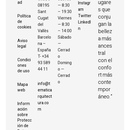
ugare
ad
Instagr
08195
— 8:30
s que
am
Sant
– 19:30
Twitter
conju
Política
Cugat
Viernes
de
LinkedI
gan la
del
— 8:30
cookies
n
bellez
Vallès
– 14:00
Barcelo
Sábado
a más
Aviso
na –
—
ances
legal
España
Cerrad
tral
T- +34
o
con el
Condici
93 589
Doming
ones
confo
44 11
o —
de uso
rt más
Cerrad
conte
o
info@t
Mapa
mpor
ematica
web
áneo.”
rquitect
ura.co
Inform
m
ación
sobre
Protecc
ión de