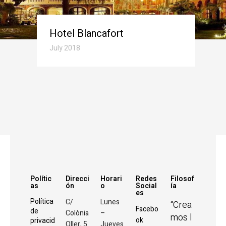
Hotel Blancafort
July 2018
Polític
Direcci
Horari
Redes
Filosof
as
ón
o
Social
ía
es
C/
Lunes
Política
“Crea
Facebo
de
Colònia
–
mos l
ok
privacid
Oller, 5
Jueves